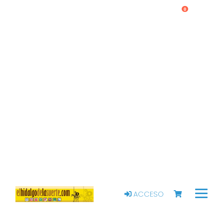
0
ACCESO