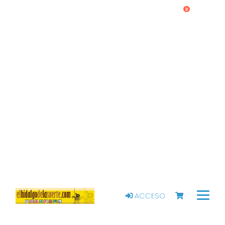
0
ACCESO