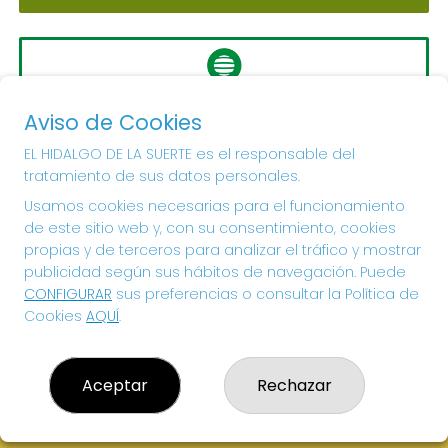
LA PRIMITIVA
Aviso de Cookies
Sorteo del día 10-08-2026
PRÓXIMO BOTE MILLONARIO:
EL HIDALGO DE LA SUERTE es el responsable del
tratamiento de sus datos personales.
56.000.000€
Usamos cookies necesarias para el funcionamiento
de este sitio web y, con su consentimiento, cookies
¡SUERTE!
propias y de terceros para analizar el tráfico y mostrar
publicidad según sus hábitos de navegación. Puede
CONFIGURAR
sus preferencias o consultar la Política de
Cookies
AQUÍ
.
Aceptar
Rechazar