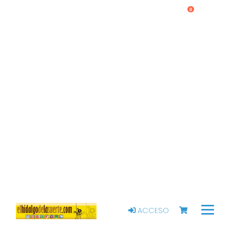
0
ACCESO