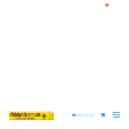
0
ACCESO