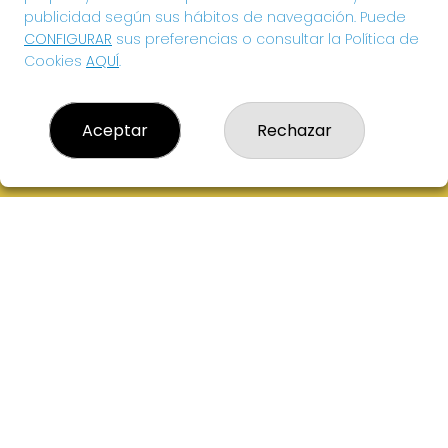
publicidad según sus hábitos de navegación. Puede
CONFIGURAR
sus preferencias o consultar la Política de
Cookies
AQUÍ
.
Aceptar
Rechazar
EL HIDALGO DE LA SUERTE
¿Quiénes somos?
Comprar lotería
Resultados
Contacto
Acceso
Registro
CONTACTO
ADMINISTRACION DE LOTERIAS: 1-VILLANUEVA DE LOS
INFANTES - RECEPTOR OFICIAL: 26615