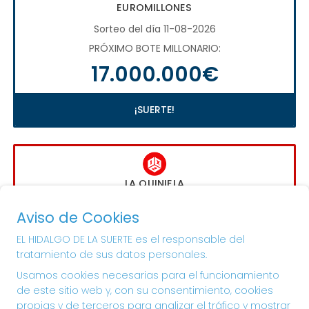
EUROMILLONES
Sorteo del día 11-08-2026
PRÓXIMO BOTE MILLONARIO:
17.000.000€
¡SUERTE!
LA QUINIELA
Sorteo del día 16-08-2026
Aviso de Cookies
PRÓXIMO BOTE MILLONARIO:
EL HIDALGO DE LA SUERTE es el responsable del
1.000.000€
tratamiento de sus datos personales.
Usamos cookies necesarias para el funcionamiento
¡SUERTE!
de este sitio web y, con su consentimiento, cookies
propias y de terceros para analizar el tráfico y mostrar