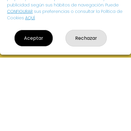
publicidad según sus hábitos de navegación. Puede
CONFIGURAR
sus preferencias o consultar la Política de
Cookies
AQUÍ
.
Aceptar
Rechazar
EL HIDALGO DE LA SUERTE
¿Quiénes somos?
Comprar lotería
Resultados
Contacto
Acceso
Registro
CONTACTO
ADMINISTRACION DE LOTERIAS: 1-VILLANUEVA DE LOS
INFANTES - RECEPTOR OFICIAL: 26615