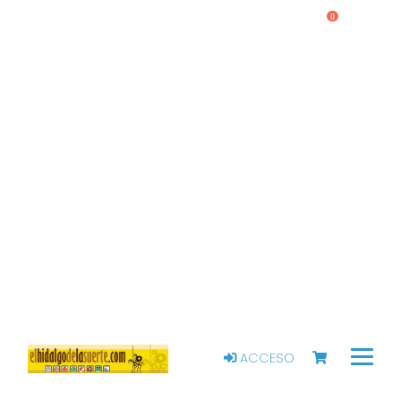
0
ACCESO