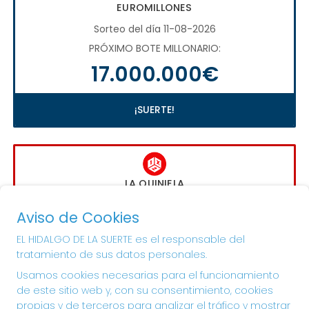
EUROMILLONES
Sorteo del día 11-08-2026
PRÓXIMO BOTE MILLONARIO:
17.000.000€
¡SUERTE!
LA QUINIELA
Sorteo del día 16-08-2026
Aviso de Cookies
PRÓXIMO BOTE MILLONARIO:
EL HIDALGO DE LA SUERTE es el responsable del
1.000.000€
tratamiento de sus datos personales.
Usamos cookies necesarias para el funcionamiento
¡SUERTE!
de este sitio web y, con su consentimiento, cookies
propias y de terceros para analizar el tráfico y mostrar