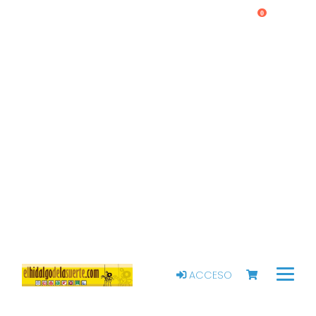
0
ACCESO