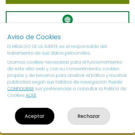
LA PRIMITIVA
Aviso de Cookies
Sorteo del día 10-08-2026
PRÓXIMO BOTE MILLONARIO:
EL HIDALGO DE LA SUERTE es el responsable del
tratamiento de sus datos personales.
56.000.000€
Usamos cookies necesarias para el funcionamiento
de este sitio web y, con su consentimiento, cookies
¡SUERTE!
propias y de terceros para analizar el tráfico y mostrar
publicidad según sus hábitos de navegación. Puede
CONFIGURAR
sus preferencias o consultar la Política de
Cookies
AQUÍ
.
Aceptar
Rechazar