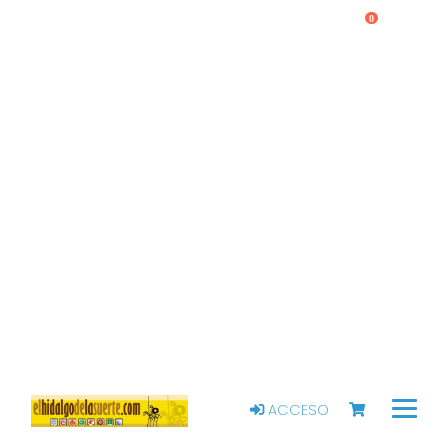
0
ACCESO