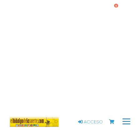
0
ACCESO