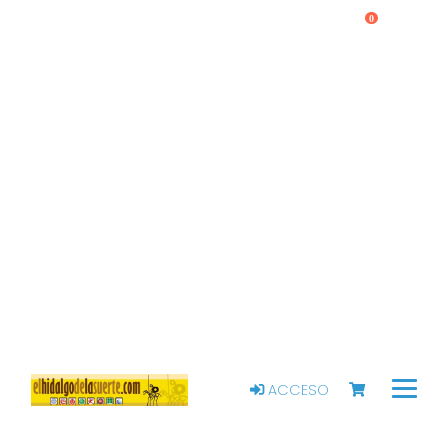
0
ACCESO