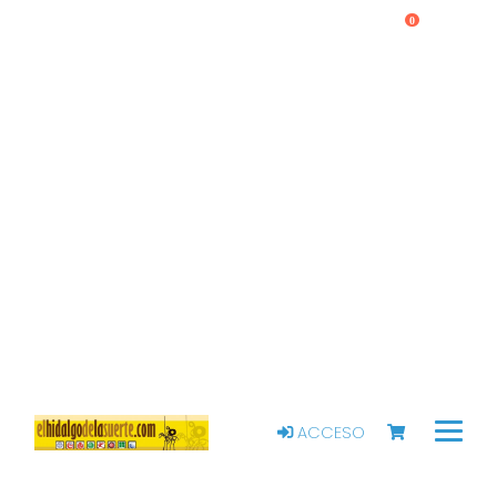
0
ACCESO