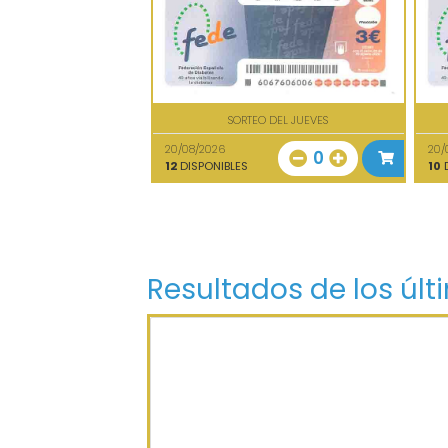
SORTEO DEL JUEVES
20/08/2026
20/
0
12
DISPONIBLES
10
D
Resultados de los últ