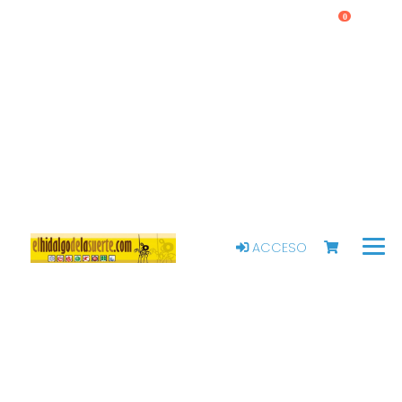
0
ACCESO