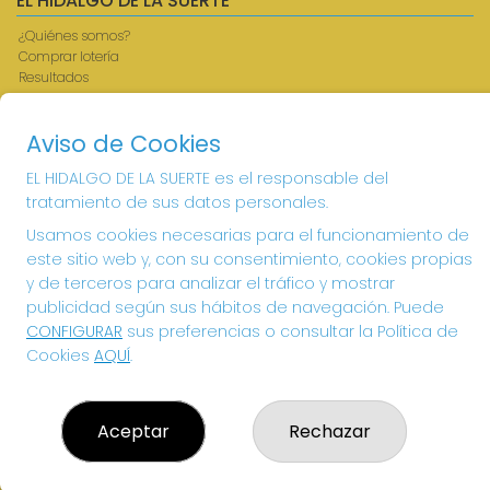
EL HIDALGO DE LA SUERTE
¿Quiénes somos?
Comprar lotería
Resultados
Contacto
Acceso
Aviso de Cookies
Registro
EL HIDALGO DE LA SUERTE es el responsable del
CONTACTO
tratamiento de sus datos personales.
ADMINISTRACION DE LOTERIAS: 1-VILLANUEVA DE LOS
Usamos cookies necesarias para el funcionamiento de
INFANTES - RECEPTOR OFICIAL: 26615
este sitio web y, con su consentimiento, cookies propias
926360785
y de terceros para analizar el tráfico y mostrar
Clica aquí para contactar por WhatsApp
publicidad según sus hábitos de navegación. Puede
605897938
CONFIGURAR
sus preferencias o consultar la Política de
info@elhidalgodelasuerte.com
Cookies
AQUÍ
.
PLAZA MAYOR, 4 VILLANUEVA DE LOS INFANTES
VILLANUEVA DE LOS INFANTES, 13320
(Ciudad Real) España
Aceptar
Rechazar
LEGAL