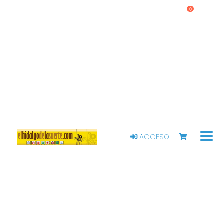
0
ACCESO