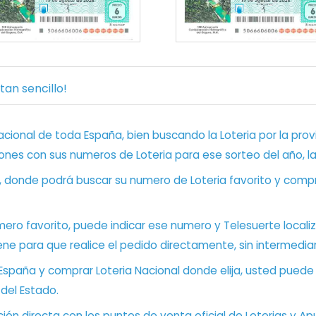
an sencillo!
ional de toda España, bien buscando la Loteria por la provi
ones con sus numeros de Loteria para ese sorteo del año, l
, donde podrá buscar su numero de Loteria favorito y compr
ero favorito, puede indicar ese numero y Telesuerte locali
ene para que realice el pedido directamente, sin intermediar
 España y comprar Loteria Nacional donde elija, usted pued
 del Estado.
ón directa con los puntos de venta oficial de Loterias y Apu