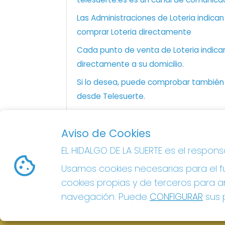
Las Administraciones de Loteria indica
comprar Loteria directamente
Cada punto de venta de Loteria indicar
directamente a su domicilio.
Si lo desea, puede comprobar también l
desde Telesuerte.
Aviso de Cookies
EL HIDALGO DE LA SUERTE
EL HIDALGO DE LA SUERTE es el respon
¿Quiénes somos?
Usamos cookies necesarias para el fu
Comprar lotería
Resultados
cookies propias y de terceros para an
Contacto
navegación. Puede
CONFIGURAR
sus p
Acceso
Registro