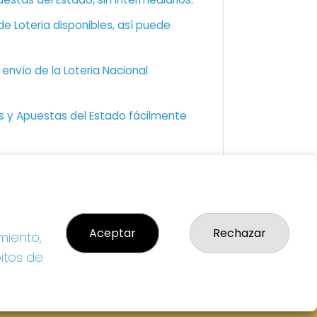
e Loteria disponibles, así puede
envío de la Loteria Nacional
as y Apuestas del Estado fácilmente
GAL
so Legal
Aceptar
Rechazar
miento,
ítica de Privacidad
ítica de Cookies
bitos de
diciones de Compra
da de Lotería Nacional
o aceptado con tarjeta