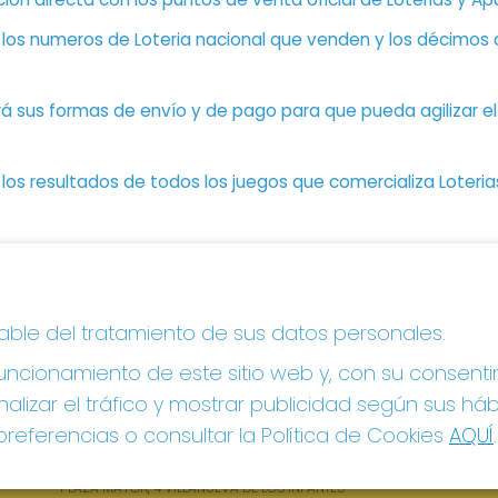
n los numeros de Loteria nacional que venden y los décimos d
á sus formas de envío y de pago para que pueda agilizar el 
os resultados de todos los juegos que comercializa Loteri
CONTACTO
LE
sable del tratamiento de sus datos personales.
ADMINISTRACION DE LOTERIAS: 1-VILLANUEVA DE
Avi
LOS INFANTES - RECEPTOR OFICIAL: 26615
ncionamiento de este sitio web y, con su consenti
Pol
Pol
926360785
alizar el tráfico y mostrar publicidad según sus há
Con
Clica aquí para contactar por WhatsApp
referencias o consultar la Política de Cookies
AQUÍ
.
605897938
Tien
info@elhidalgodelasuerte.com
Pag
PLAZA MAYOR, 4 VILLANUEVA DE LOS INFANTES