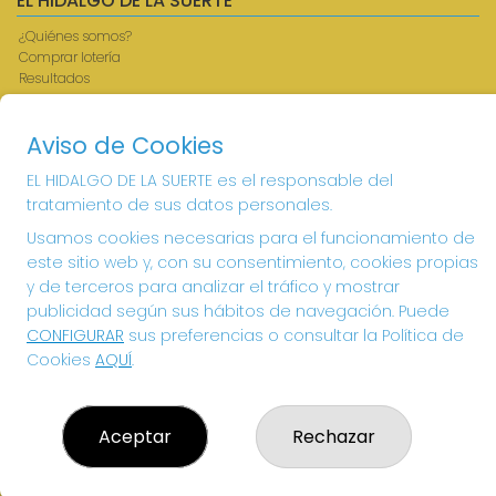
EL HIDALGO DE LA SUERTE
¿Quiénes somos?
Comprar lotería
Resultados
Contacto
Acceso
Aviso de Cookies
Registro
EL HIDALGO DE LA SUERTE es el responsable del
CONTACTO
tratamiento de sus datos personales.
ADMINISTRACION DE LOTERIAS: 1-VILLANUEVA DE LOS
Usamos cookies necesarias para el funcionamiento de
INFANTES - RECEPTOR OFICIAL: 26615
este sitio web y, con su consentimiento, cookies propias
926360785
y de terceros para analizar el tráfico y mostrar
Clica aquí para contactar por WhatsApp
publicidad según sus hábitos de navegación. Puede
605897938
CONFIGURAR
sus preferencias o consultar la Política de
info@elhidalgodelasuerte.com
Cookies
AQUÍ
.
PLAZA MAYOR, 4 VILLANUEVA DE LOS INFANTES
VILLANUEVA DE LOS INFANTES, 13320
(Ciudad Real) España
Aceptar
Rechazar
LEGAL