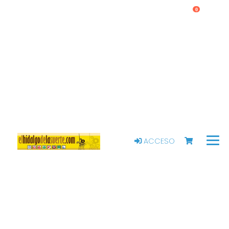
0
ACCESO