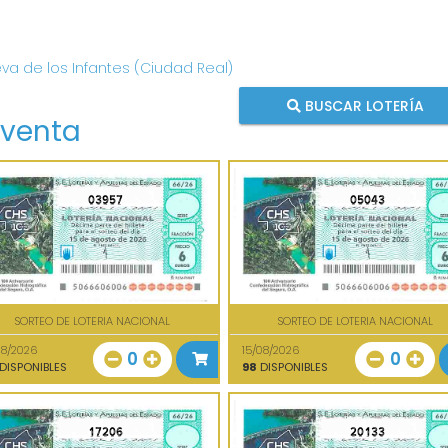
eva de los Infantes (Ciudad Real)
BUSCAR LOTERÍA
 venta
03957
05043
SORTEO DE LOTERIA NACIONAL
SORTEO DE LOTERIA NACIONAL
08/2026
15/08/2026
0
0
DISPONIBLES
98
DISPONIBLES
17206
20133