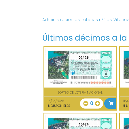
Administración de Loterías nº 1 de Villanu
Últimos décimos a la
02125
SORTEO DE LOTERIA NACIONAL
15/08/2026
15/
0
8
DISPONIBLES
56
15424