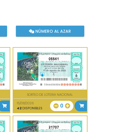
NÚMERO AL AZAR
05541
SORTEO DE LOTERIA NACIONAL
15/08/2026
0
42
DISPONIBLES
21707