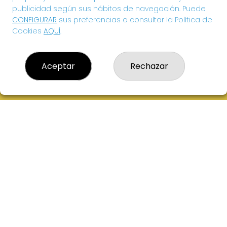
publicidad según sus hábitos de navegación. Puede
CONFIGURAR
sus preferencias o consultar la Política de
Cookies
AQUÍ
.
Aceptar
Rechazar
EL HIDALGO DE LA SUERTE
¿Quiénes somos?
Comprar lotería
Resultados
Contacto
Acceso
Registro
CONTACTO
ADMINISTRACION DE LOTERIAS: 1-VILLANUEVA DE LOS
INFANTES - RECEPTOR OFICIAL: 26615