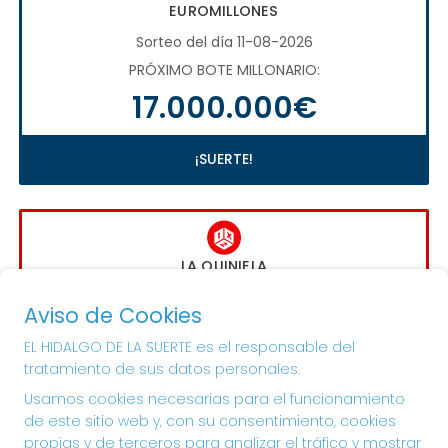
EUROMILLONES
Sorteo del día 11-08-2026
PRÓXIMO BOTE MILLONARIO:
17.000.000€
¡SUERTE!
LA QUINIELA
Sorteo del día 16-08-2026
Aviso de Cookies
PRÓXIMO BOTE MILLONARIO:
EL HIDALGO DE LA SUERTE es el responsable del
1.000.000€
tratamiento de sus datos personales.
Usamos cookies necesarias para el funcionamiento
¡SUERTE!
de este sitio web y, con su consentimiento, cookies
propias y de terceros para analizar el tráfico y mostrar