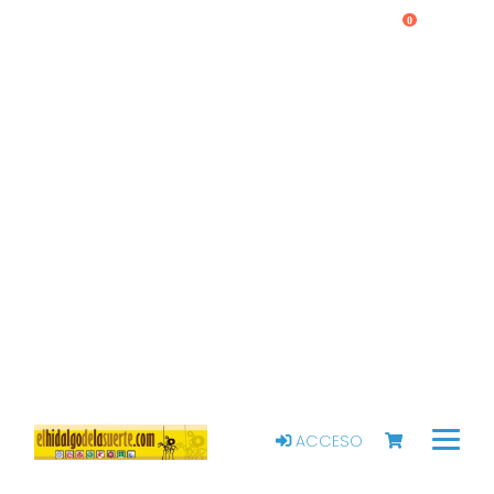
0
ACCESO