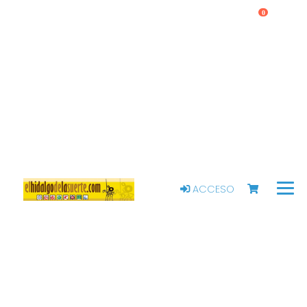
0
ACCESO