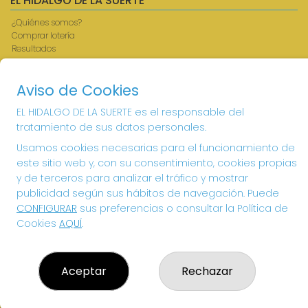
EL HIDALGO DE LA SUERTE
¿Quiénes somos?
Comprar lotería
Resultados
Contacto
Acceso
Aviso de Cookies
Registro
EL HIDALGO DE LA SUERTE es el responsable del
CONTACTO
tratamiento de sus datos personales.
ADMINISTRACION DE LOTERIAS: 1-VILLANUEVA DE LOS
Usamos cookies necesarias para el funcionamiento de
INFANTES - RECEPTOR OFICIAL: 26615
este sitio web y, con su consentimiento, cookies propias
926360785
y de terceros para analizar el tráfico y mostrar
Clica aquí para contactar por WhatsApp
publicidad según sus hábitos de navegación. Puede
605897938
CONFIGURAR
sus preferencias o consultar la Política de
info@elhidalgodelasuerte.com
Cookies
AQUÍ
.
PLAZA MAYOR, 4 VILLANUEVA DE LOS INFANTES
VILLANUEVA DE LOS INFANTES, 13320
(Ciudad Real) España
Aceptar
Rechazar
LEGAL