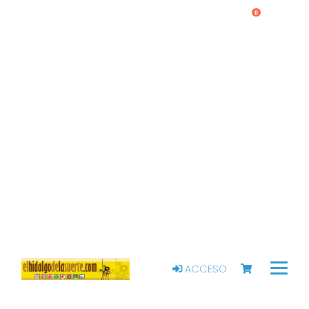
0
ACCESO