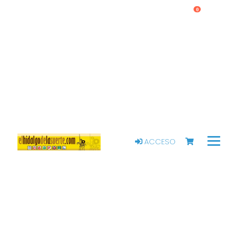
0
ACCESO