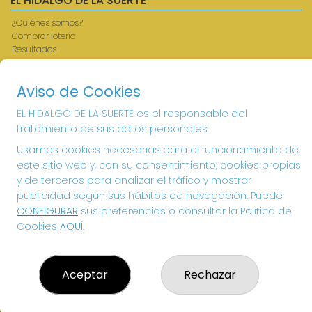
EL HIDALGO DE LA SUERTE
¿Quiénes somos?
Comprar lotería
Resultados
Contacto
Acceso
Aviso de Cookies
Registro
EL HIDALGO DE LA SUERTE es el responsable del
CONTACTO
tratamiento de sus datos personales.
ADMINISTRACION DE LOTERIAS: 1-VILLANUEVA DE LOS
Usamos cookies necesarias para el funcionamiento de
INFANTES - RECEPTOR OFICIAL: 26615
este sitio web y, con su consentimiento, cookies propias
926360785
y de terceros para analizar el tráfico y mostrar
Clica aquí para contactar por WhatsApp
publicidad según sus hábitos de navegación. Puede
605897938
CONFIGURAR
sus preferencias o consultar la Política de
info@elhidalgodelasuerte.com
Cookies
AQUÍ
.
PLAZA MAYOR, 4 VILLANUEVA DE LOS INFANTES
VILLANUEVA DE LOS INFANTES, 13320
(Ciudad Real) España
Aceptar
Rechazar
LEGAL