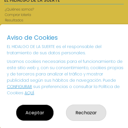
EL HIDALGO DE LA SUERTE
¿Quiénes somos?
Comprar lotería
Resultados
Contacto
Acceso
Aviso de Cookies
Registro
EL HIDALGO DE LA SUERTE es el responsable del
CONTACTO
tratamiento de sus datos personales.
ADMINISTRACION DE LOTERIAS: 1-VILLANUEVA DE LOS
Usamos cookies necesarias para el funcionamiento de
INFANTES - RECEPTOR OFICIAL: 26615
este sitio web y, con su consentimiento, cookies propias
926360785
y de terceros para analizar el tráfico y mostrar
Clica aquí para contactar por WhatsApp
publicidad según sus hábitos de navegación. Puede
605897938
CONFIGURAR
sus preferencias o consultar la Política de
info@elhidalgodelasuerte.com
Cookies
AQUÍ
.
PLAZA MAYOR, 4 VILLANUEVA DE LOS INFANTES
VILLANUEVA DE LOS INFANTES, 13320
(Ciudad Real) España
Aceptar
Rechazar
LEGAL