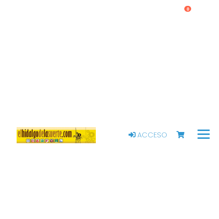
0
ACCESO