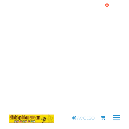
0
ACCESO