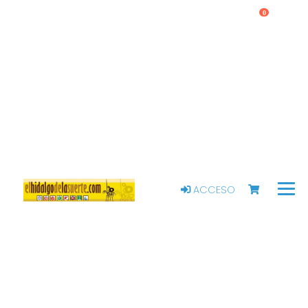
0
ACCESO