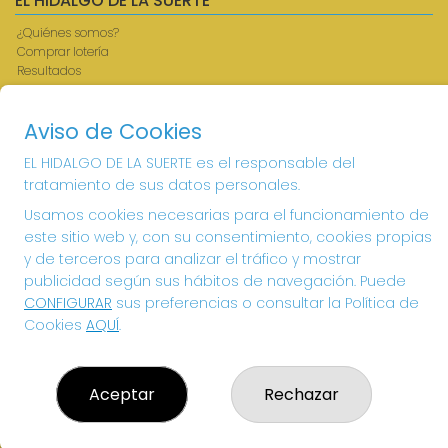
EL HIDALGO DE LA SUERTE
¿Quiénes somos?
Comprar lotería
Resultados
Contacto
Acceso
Aviso de Cookies
Registro
EL HIDALGO DE LA SUERTE es el responsable del
CONTACTO
tratamiento de sus datos personales.
ADMINISTRACION DE LOTERIAS: 1-VILLANUEVA DE LOS
Usamos cookies necesarias para el funcionamiento de
INFANTES - RECEPTOR OFICIAL: 26615
este sitio web y, con su consentimiento, cookies propias
926360785
y de terceros para analizar el tráfico y mostrar
Clica aquí para contactar por WhatsApp
publicidad según sus hábitos de navegación. Puede
605897938
CONFIGURAR
sus preferencias o consultar la Política de
info@elhidalgodelasuerte.com
Cookies
AQUÍ
.
PLAZA MAYOR, 4 VILLANUEVA DE LOS INFANTES
VILLANUEVA DE LOS INFANTES, 13320
(Ciudad Real) España
Aceptar
Rechazar
LEGAL